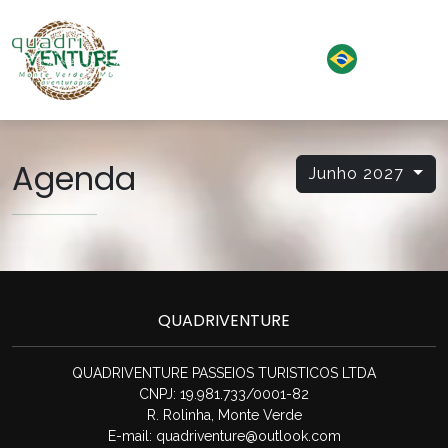
Agenda
Junho 2027
QUADRIVENTURE
QUADRIVENTURE PASSEIOS TURISTICOS LTDA
CNPJ: 19.981.733/0001-82
R. Rolinha, Monte Verde
E-mail:
quadriventure@outlook.com