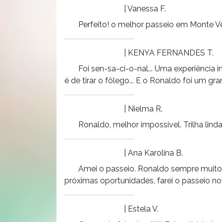
| Vanessa F.
Perfeito! o melhor passeio em Monte V
| KENYA FERNANDES T.
Foi sen-sa-ci-o-nal... Uma experiência i
é de tirar o fôlego... E o Ronaldo foi um gra
| Nielma R.
Ronaldo, melhor impossível. Trilha linda
| Ana Karolina B.
Amei o passeio. Ronaldo sempre muito e
próximas oportunidades, farei o passeio 
| Estela V.