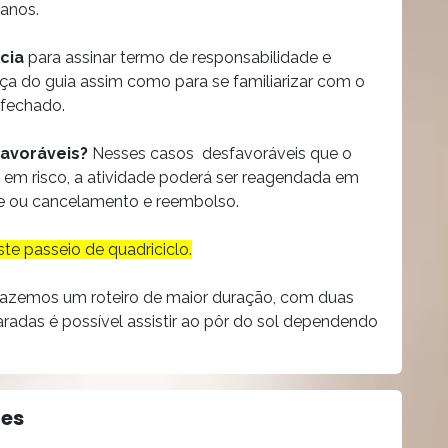
 anos.
cia
para assinar termo de responsabilidade e
nça do guia assim como para se familiarizar com o
 fechado.
favoráveis?
Nesses casos desfavoráveis que o
o em risco, a atividade poderá ser reagendada em
nte ou cancelamento e reembolso.
te passeio de quadriciclo.
fazemos um roteiro de maior duração, com duas
adas é possível assistir ao pôr do sol dependendo
tes