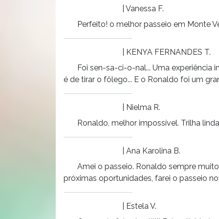
| Vanessa F.
Perfeito! o melhor passeio em Monte V
| KENYA FERNANDES T.
Foi sen-sa-ci-o-nal... Uma experiência i
é de tirar o fôlego... E o Ronaldo foi um gra
| Nielma R.
Ronaldo, melhor impossível. Trilha linda
| Ana Karolina B.
Amei o passeio. Ronaldo sempre muito e
próximas oportunidades, farei o passeio 
| Estela V.