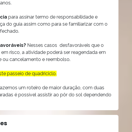
 anos.
cia
para assinar termo de responsabilidade e
nça do guia assim como para se familiarizar com o
 fechado.
favoráveis?
Nesses casos desfavoráveis que o
o em risco, a atividade poderá ser reagendada em
nte ou cancelamento e reembolso.
te passeio de quadriciclo.
fazemos um roteiro de maior duração, com duas
adas é possível assistir ao pôr do sol dependendo
tes